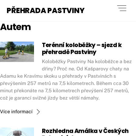
Skip
Men
PŘEHRADA PASTVINY
to
content
Autem
Terénní koloběžky – sjezd k
přehradě Pastviny
Koloběžky Pastviny Na koloběžce a bez
dřiny? Proč ne. Od Kašparovy chaty na
Adamu ke Kravímu skoku u přehrady v Pastvinách s
převýšením 257 metrů na 7,5 kilometrech. Během cca 30
minut překonáte na 7,5 kilometrech převýšení 257 metrů,
což je garancí svižné jízdy bez větší námahy.
Více informací
Rozhledna Amálka v Českých