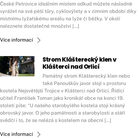
České Petrovice ideálním místem odkud můžete následně
vyrážet na své pěší tůry, cyklovýlety a v zimním období díky
místnímu lyžařskému areálu na lyže či běžky. V okolí
naleznete dostatečné množství […]
Více informací
Strom Klášterecký klen v
Klášterci nad Orlicí
Památný strom Klášterecký klen nebo
také Panouškův javor stojí v prostoru
kostela Nejsvětější Trojice v Klášterci nad Orlicí. Řídící
učitel František Toman jako kronikář obce na konci 19.
století píše: “U našeho starobylého kostela stojí krásný
obrovský javor. O jeho památnosti a starobylosti a stáří
svědčí i to, že se nalézá s kostelem na obecní […]
Více informací