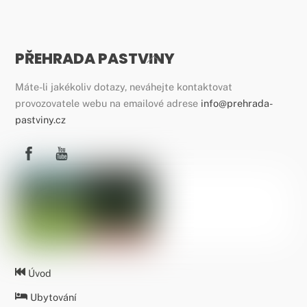
PŘEHRADA PASTVINY
Back
To
Máte-li jakékoliv dotazy, neváhejte kontaktovat
Top
provozovatele webu na emailové adrese
info@prehrada-
pastviny.cz
Úvod
Ubytování