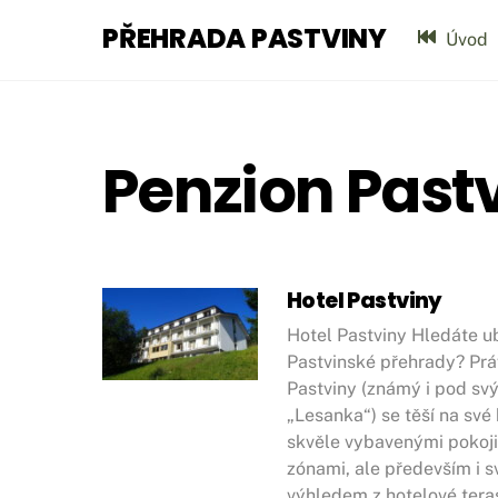
Skip
PŘEHRADA PASTVINY
to
Úvod
content
Penzion Past
Hotel Pastviny
Hotel Pastviny Hledáte ub
Pastvinské přehrady? Práv
Pastviny (známý i pod s
„Lesanka“) se těší na své 
skvěle vybavenými pokoj
zónami, ale především i
výhledem z hotelové tera