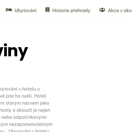
Ubytování
Historie přehrady
Akce v okol
viny
ytování v hotelu u
ě jste ho našli. Hotel
vým starým názvem jako
hosty a okouzlí je nejen
i nebo odpočinkovými
 svým nezapomenutelným
sy. Ubytování v hotelu