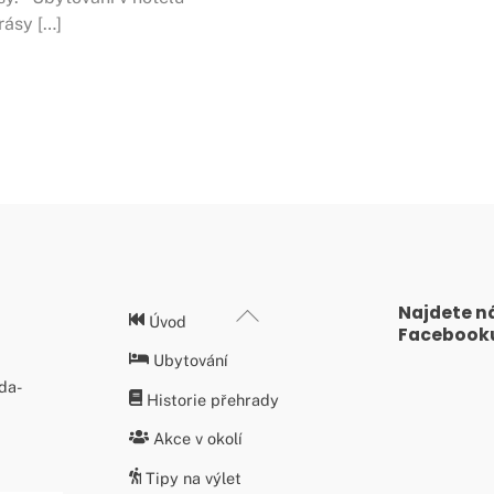
rásy […]
Najdete n
Back
Úvod
Facebook
To
Ubytování
Top
da-
Historie přehrady
Akce v okolí
Tipy na výlet